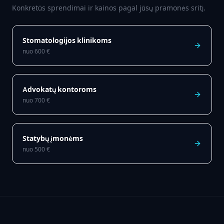
Konkretūs sprendimai ir kainos pagal jūsų pramonės sritį.
Stomatologijos klinikoms
nuo
600
€
Advokatų kontoroms
nuo
700
€
Statybų įmonėms
nuo
500
€