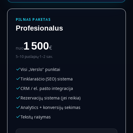
PILNAS PAKETAS
Profesionalus
1 500
€
nuo
5–10 puslapių
·
1–2 sav.
Visi „Verslo" punktai
Tinklaraščio (SEO) sistema
CRM / el. pašto integracija
Rezervacijų sistema (jei reikia)
Analytics + konversijų sekimas
Tekstų rašymas