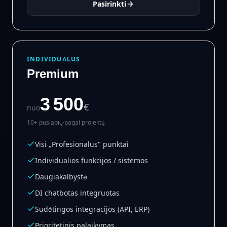
Pasirinkti
INDIVIDUALUS
Premium
3 500
€
nuo
10+ puslapių
·
pagal projektą
Visi „Profesionalus" punktai
Individualios funkcijos / sistemos
Daugiakalbystė
DI chatbotas integruotas
Sudėtingos integracijos (API, ERP)
Prioritetinis palaikymas