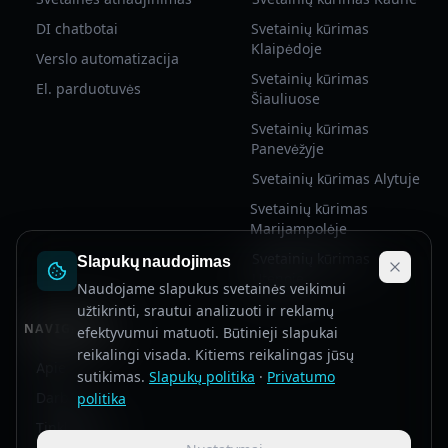
DI chatbotai
Svetainių kūrimas
Klaipėdoje
Verslo automatizacija
Svetainių kūrimas
El. parduotuvės
Šiauliuose
Svetainių kūrimas
Panevėžyje
Svetainių kūrimas Alytuje
Kodexa Asistentas
Svetainių kūrimas
Online
Marijampolėje
Slapukų naudojimas
Svetainių kūrimas
Sveiki! Aš esu Kodexa virtualus
Utenoje
Naudojame slapukus svetainės veikimui
asistentas. Galiu atsakyti į klausimus
užtikrinti, srautui analizuoti ir reklamų
apie mūsų paslaugas, kainas, procesą ir
NAVIGACIJA
efektyvumui matuoti. Būtinieji slapukai
kt. Kaip galiu padėti?
reikalingi visada. Kitiems reikalingas jūsų
Apie
sutikimas.
Slapukų politika
·
Privatumo
Darbai
politika
Kainos
Kiek laiko užtrunka?
Kaip pradėti?
DI Chatb
Tinklaraštis