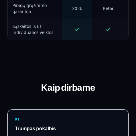
Pinigų grąžinimo
30 d.
Retai
garantija
Sąskaitos iš LT
individualios veiklos
Kaip dirbame
01
Trumpas pokalbis