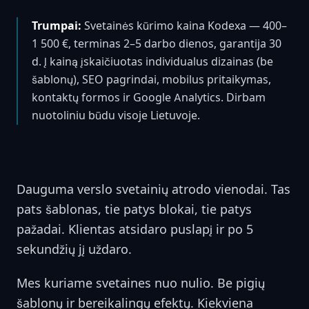
Trumpai:
Svetainės kūrimo kaina Kodexa — 400–
1 500 €, terminas 2–5 darbo dienos, garantija 30
d. Į kainą įskaičiuotas individualus dizainas (be
šablonų), SEO pagrindai, mobilus pritaikymas,
kontaktų formos ir Google Analytics. Dirbam
nuotoliniu būdu visoje Lietuvoje.
Dauguma verslo svetainių atrodo vienodai. Tas
pats šablonas, tie patys blokai, tie patys
pažadai. Klientas atsidaro puslapį ir po 5
sekundžių jį uždaro.
Mes kuriame svetaines nuo nulio. Be pigių
šablonų ir bereikalingų efektų. Kiekviena