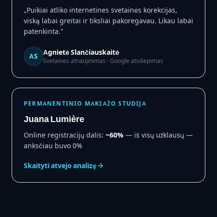
„
Puikiai atliko internetines svetainės korekcijas,
viską labai greitai ir tiksliai pakoregavau. Likau labai
patenkinta.
"
Agnietė Slančiauskaitė
AS
Svetainės atnaujinimas ·
Google
atsiliepimas
PERMANENTINIO MAKIAŽO STUDIJA
Juana Lumière
Online registracijų dalis
:
~60%
—
iš visų užklausų —
anksčiau buvo 0%
Skaityti atvejo analizę