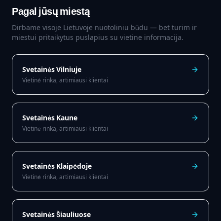
Pagal jūsų miestą
Dirbame visoje Lietuvoje nuotoliniu būdu — bet turim ir
miestui pritaikytus puslapius su vietine informacija.
Svetainės
Vilniuje
Vietinė rinka, artimiausi klientai
Svetainės
Kaune
Vietinė rinka, artimiausi klientai
Svetainės
Klaipėdoje
Vietinė rinka, artimiausi klientai
Svetainės
Šiauliuose