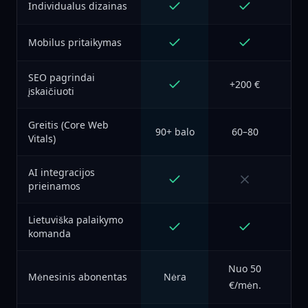
Individualus dizainas
Mobilus pritaikymas
SEO pagrindai
+200 €
įskaičiuoti
Greitis (Core Web
90+ balo
60–80
Vitals)
AI integracijos
prieinamos
Lietuviška palaikymo
komanda
Nuo 50
Mėnesinis abonentas
Nėra
€/mėn.