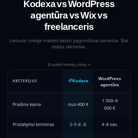
Kodexa vs WordPress
agentūra vs Wix vs
freelanceris
Lietuvos rinkoje matomi keturi pagrindiniai variantai. Štai
realūs skirtumai.
Braukite lentelę į šoną →
WordPress
Kodexa
KRITERIJUS
agentūra
Sq
1 500–4
Pradinė kaina
nuo 400 €
1
000 €
Pristatymo terminas
2–5 d. d.
4–8 sav.