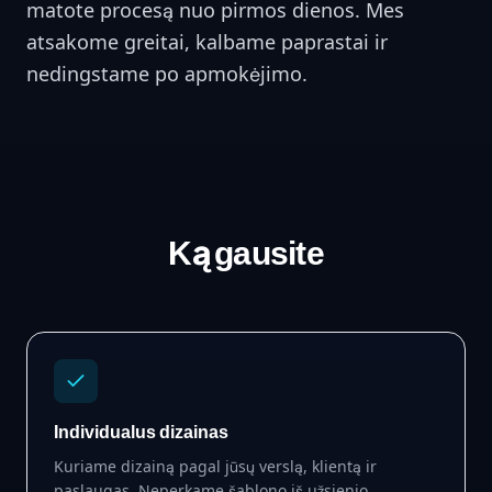
matote procesą nuo pirmos dienos. Mes
atsakome greitai, kalbame paprastai ir
nedingstame po apmokėjimo.
Ką gausite
Individualus dizainas
Kuriame dizainą pagal jūsų verslą, klientą ir
paslaugas. Neperkame šablono iš užsienio