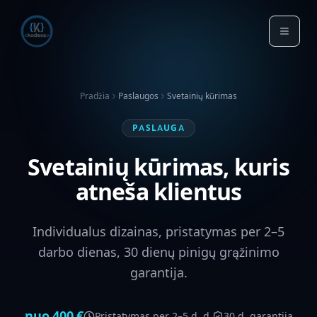
Pradžia
Paslaugos
Svetainių kūrimas
PASLAUGA
Svetainių kūrimas, kuris
atneša klientus
Individualus dizainas, pristatymas per 2–5
darbo dienas, 30 dienų pinigų grąžinimo
garantija.
nuo
400
€
Pristatymas per
2–5 d. d.
30 d. garantija