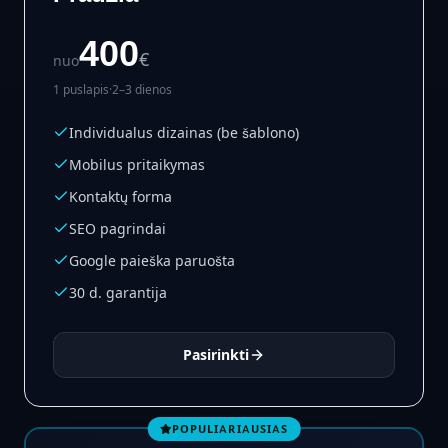
400
€
nuo
1 puslapis
·
2–3 dienos
Individualus dizainas (be šablono)
Mobilus pritaikymas
Kontaktų forma
SEO pagrindai
Google paieška paruošta
30 d. garantija
Pasirinkti
POPULIARIAUSIAS