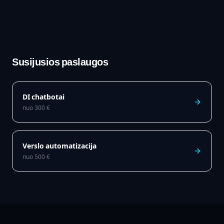
Susijusios paslaugos
DI chatbotai
nuo
300
€
Verslo automatizacija
nuo
500
€