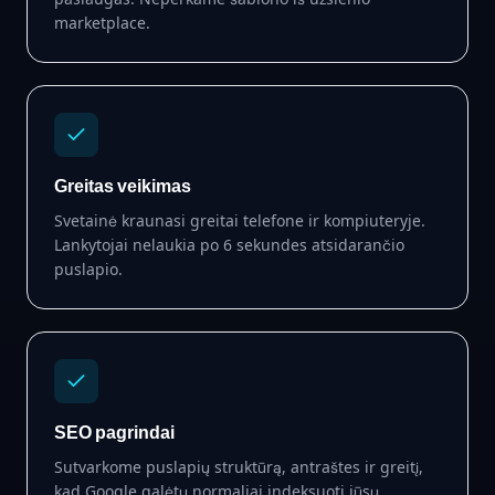
marketplace.
Greitas veikimas
Svetainė kraunasi greitai telefone ir kompiuteryje.
Lankytojai nelaukia po 6 sekundes atsidarančio
puslapio.
SEO pagrindai
Sutvarkome puslapių struktūrą, antraštes ir greitį,
kad Google galėtų normaliai indeksuoti jūsų