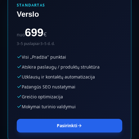
STANDARTAS
Verslo
699
€
nuo
3–5 puslapiai
·
3–5 d. d.
Visi „Pradžia" punktai
Atskira paslaugų / produktų struktūra
Užklausų ir kontaktų automatizacija
Pažangūs SEO nustatymai
Greičio optimizacija
Mokymai turinio valdymui
Pasirinkti