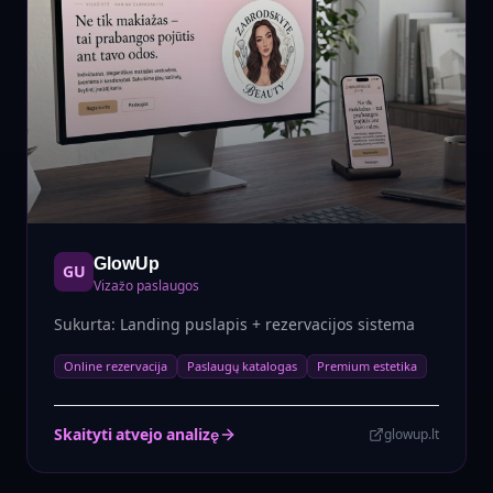
GlowUp
GU
Vizažo paslaugos
Sukurta:
Landing puslapis + rezervacijos sistema
Online rezervacija
Paslaugų katalogas
Premium estetika
Skaityti atvejo analizę
glowup.lt