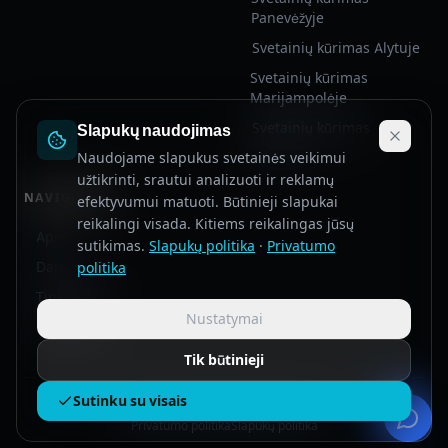
Panevėžyje
Svetainių kūrimas Alytuje
Kodexa Asistentas
Svetainių kūrimas
Online
Marijampolėje
Slapukų naudojimas
Svetainių kūrimas
Sveiki! Aš esu Kodexa virtualus
Utenoje
Naudojame slapukus svetainės veikimui
asistentas. Galiu atsakyti į klausimus
užtikrinti, srautui analizuoti ir reklamų
apie mūsų paslaugas, kainas, procesą ir
NAVIGACIJA
efektyvumui matuoti. Būtinieji slapukai
kt. Kaip galiu padėti?
reikalingi visada. Kitiems reikalingas jūsų
Apie
sutikimas.
Slapukų politika
·
Privatumo
Darbai
politika
Kainos
Kiek laiko užtrunka?
Kaip pradėti?
DI Chatb
Tinklaraštis
Nustatymai
Kontaktai
Tik būtinieji
Sutinku su visais
©
2026
Kodexa. Visos teisės saugomos.
Privatumo politika
Slapukų politika