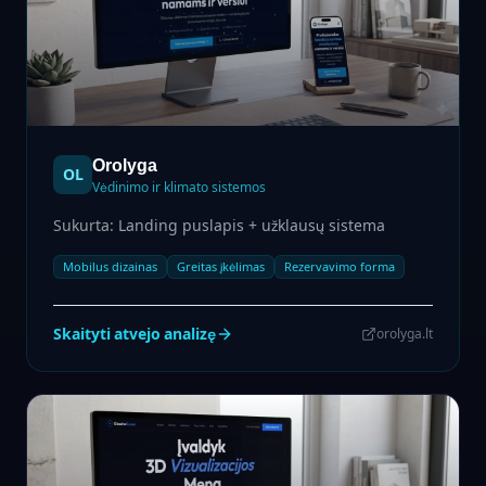
Orolyga
OL
Vėdinimo ir klimato sistemos
Sukurta:
Landing puslapis + užklausų sistema
Mobilus dizainas
Greitas įkėlimas
Rezervavimo forma
Skaityti atvejo analizę
orolyga.lt