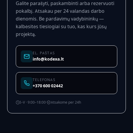
Galite parašyti, paskambinti arba rezervuoti
pokalbį. Atsakau per 24 valandas darbo
dienomis. Be pardavimų vadybininkų —
kalbėsitės tiesiogiai su tuo, kas kurs jūsų
projektą.
EL. PAŠTAS
info@kodexa.lt
TELEFONAS
+370 600 02442
I–V · 9:00–18:00
·
Atsakome per 24h