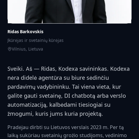
Ridas Barkovskis
Įkūrėjas ir svetainių kūrėjas
Vilnius, Lietuva
Sveiki. Aš — Ridas, Kodexa savininkas. Kodexa
nėra didelė agentūra su biure sėdinčiu
pardavimų vadybininku. Tai viena vieta, kur
galite gauti svetainę, DI chatbotą arba verslo
automatizaciją, kalbėdami tiesiogiai su
žmogumi, kuris jums kuria projektą.
Pradėjau dirbti su Lietuvos verslais 2023 m. Per tą
laiką sukūriau svetainių grožio studijoms, vėdinimo