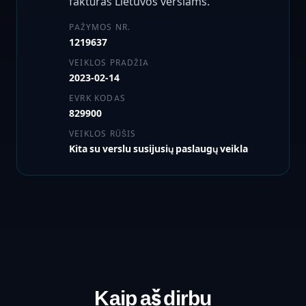
faktūras Lietuvos verslams.
PAŽYMOS NR.
1219637
VEIKLOS PRADŽIA
2023-02-14
EVRK KODAS
829900
VEIKLOS RŪŠIS
Kita su verslu susijusių paslaugų veikla
Kaip aš dirbu