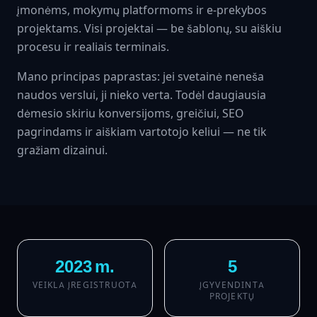
įmonėms, mokymų platformoms ir e-prekybos
projektams. Visi projektai — be šablonų, su aiškiu
procesu ir realiais terminais.
Mano principas paprastas: jei svetainė neneša
naudos verslui, ji nieko verta. Todėl daugiausia
dėmesio skiriu konversijoms, greičiui, SEO
pagrindams ir aiškiam vartotojo keliui — ne tik
gražiam dizainui.
2023 m.
5
VEIKLA ĮREGISTRUOTA
ĮGYVENDINTA
PROJEKTŲ