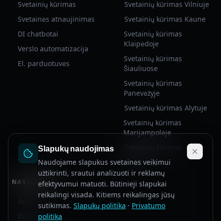
Svetainių kūrimas
Svetainių kūrimas Vilniuje
Svetainės atnaujinimas
Svetainių kūrimas Kaune
DI chatbotai
Svetainių kūrimas
Klaipėdoje
Verslo automatizacija
Svetainių kūrimas
El. parduotuvės
Šiauliuose
Svetainių kūrimas
Panevėžyje
Svetainių kūrimas Alytuje
Kodexa Asistentas
Svetainių kūrimas
Online
Marijampolėje
Svetainių kūrimas
Slapukų naudojimas
Sveiki! Aš esu Kodexa virtualus
Utenoje
Naudojame slapukus svetainės veikimui
asistentas. Galiu atsakyti į klausimus
užtikrinti, srautui analizuoti ir reklamų
apie mūsų paslaugas, kainas, procesą ir
NAVIGACIJA
efektyvumui matuoti. Būtinieji slapukai
kt. Kaip galiu padėti?
reikalingi visada. Kitiems reikalingas jūsų
Apie
sutikimas.
Slapukų politika
·
Privatumo
Darbai
politika
Kainos
Kiek laiko užtrunka?
Kaip pradėti?
DI Chatb