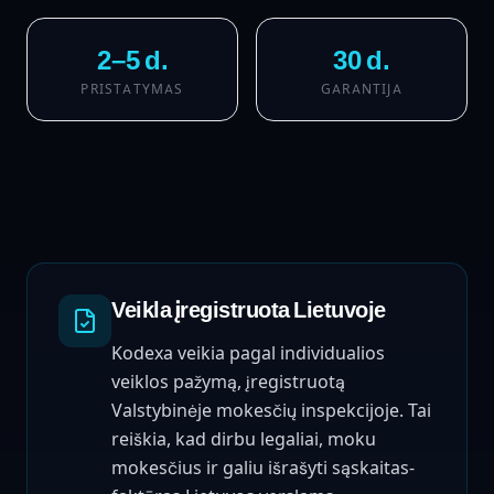
2–5 d.
30 d.
PRISTATYMAS
GARANTIJA
Veikla įregistruota Lietuvoje
Kodexa veikia pagal individualios
veiklos pažymą, įregistruotą
Valstybinėje mokesčių inspekcijoje. Tai
reiškia, kad dirbu legaliai, moku
mokesčius ir galiu išrašyti sąskaitas-