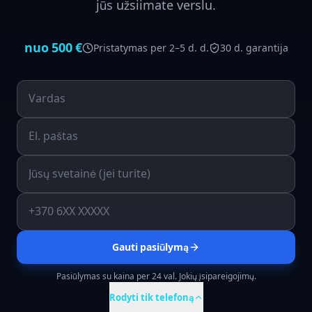
jūs užsiimate verslu.
nuo
500
€
Pristatymas per
2–5 d. d.
30 d. garantija
Gauti pasiūlymą
Pasiūlymas su kaina per 24 val. Jokių įsipareigojimų.
Rodyti tik telefoną