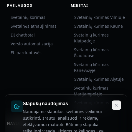
PASLAUGOS
MIESTAI
Svetainių kūrimas
Svetainių kūrimas Vilniuje
Svetainės atnaujinimas
Svetainių kūrimas Kaune
DI chatbotai
Svetainių kūrimas
Klaipėdoje
Verslo automatizacija
Svetainių kūrimas
El. parduotuvės
Šiauliuose
Svetainių kūrimas
Panevėžyje
Svetainių kūrimas Alytuje
Kodexa Asistentas
Svetainių kūrimas
Online
Marijampolėje
Svetainių kūrimas
Slapukų naudojimas
Sveiki! Aš esu Kodexa virtualus
Utenoje
Naudojame slapukus svetainės veikimui
asistentas. Galiu atsakyti į klausimus
užtikrinti, srautui analizuoti ir reklamų
apie mūsų paslaugas, kainas, procesą ir
NAVIGACIJA
efektyvumui matuoti. Būtinieji slapukai
kt. Kaip galiu padėti?
reikalingi visada. Kitiems reikalingas jūsų