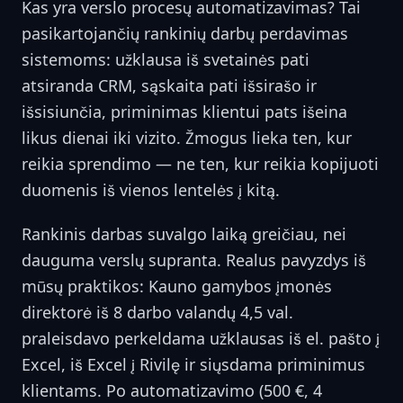
Kas yra verslo procesų automatizavimas? Tai
pasikartojančių rankinių darbų perdavimas
sistemoms: užklausa iš svetainės pati
atsiranda CRM, sąskaita pati išsirašo ir
išsisiunčia, priminimas klientui pats išeina
likus dienai iki vizito. Žmogus lieka ten, kur
reikia sprendimo — ne ten, kur reikia kopijuoti
duomenis iš vienos lentelės į kitą.
Rankinis darbas suvalgo laiką greičiau, nei
dauguma verslų supranta. Realus pavyzdys iš
mūsų praktikos: Kauno gamybos įmonės
direktorė iš 8 darbo valandų 4,5 val.
praleisdavo perkeldama užklausas iš el. pašto į
Excel, iš Excel į Rivilę ir siųsdama priminimus
klientams. Po automatizavimo (500 €, 4