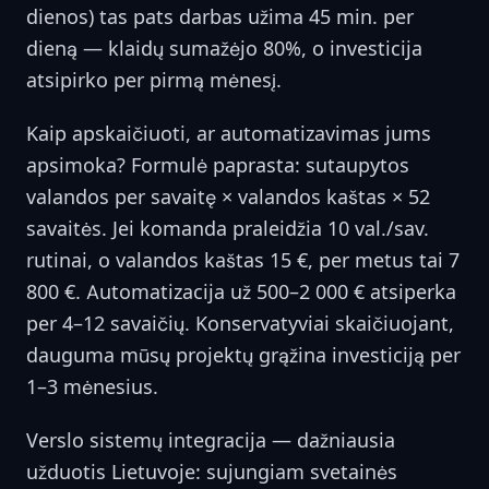
dienos) tas pats darbas užima 45 min. per
dieną — klaidų sumažėjo 80%, o investicija
atsipirko per pirmą mėnesį.
Kaip apskaičiuoti, ar automatizavimas jums
apsimoka? Formulė paprasta: sutaupytos
valandos per savaitę × valandos kaštas × 52
savaitės. Jei komanda praleidžia 10 val./sav.
rutinai, o valandos kaštas 15 €, per metus tai 7
800 €. Automatizacija už 500–2 000 € atsiperka
per 4–12 savaičių. Konservatyviai skaičiuojant,
dauguma mūsų projektų grąžina investiciją per
1–3 mėnesius.
Verslo sistemų integracija — dažniausia
užduotis Lietuvoje: sujungiam svetainės