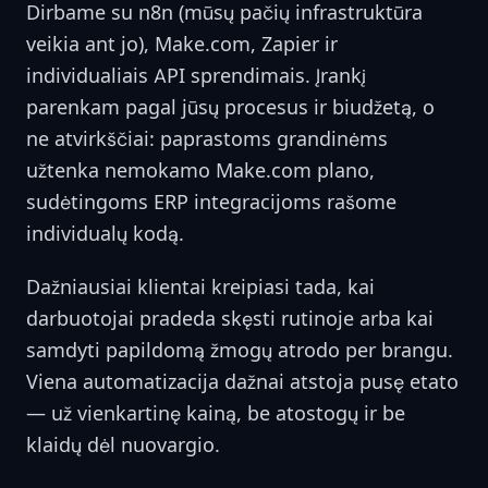
Dirbame su n8n (mūsų pačių infrastruktūra
veikia ant jo), Make.com, Zapier ir
individualiais API sprendimais. Įrankį
parenkam pagal jūsų procesus ir biudžetą, o
ne atvirkščiai: paprastoms grandinėms
užtenka nemokamo Make.com plano,
sudėtingoms ERP integracijoms rašome
individualų kodą.
Dažniausiai klientai kreipiasi tada, kai
darbuotojai pradeda skęsti rutinoje arba kai
samdyti papildomą žmogų atrodo per brangu.
Viena automatizacija dažnai atstoja pusę etato
— už vienkartinę kainą, be atostogų ir be
klaidų dėl nuovargio.