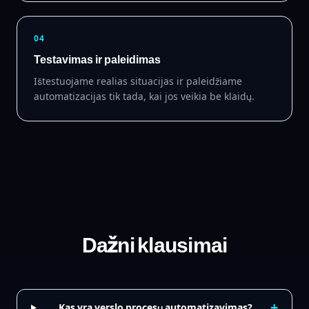
04
Testavimas ir paleidimas
Ištestuojame realias situacijas ir paleidžiame
automatizacijas tik tada, kai jos veikia be klaidų.
Dažni klausimai
+
Kas yra verslo procesų automatizavimas?